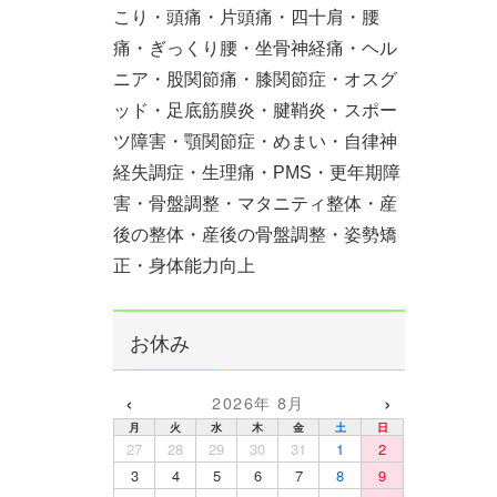
こり・頭痛・片頭痛・四十肩・腰
痛・ぎっくり腰・坐骨神経痛・ヘル
ニア・股関節痛・膝関節症・オスグ
ッド・足底筋膜炎・腱鞘炎・スポー
ツ障害・顎関節症・めまい・自律神
経失調症・生理痛・PMS・更年期障
害・骨盤調整・マタニティ整体・産
後の整体・産後の骨盤調整・姿勢矯
正・身体能力向上
お休み
‹
›
2026年 8月
月
火
水
木
金
土
日
27
28
29
30
31
1
2
3
4
5
6
7
8
9