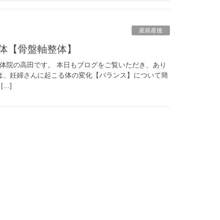
産前産後
整体【骨盤軸整体】
整体院の高田です。 本日もブログをご覧いただき、あり
は、妊婦さんに起こる体の変化【バランス】について簡
…]