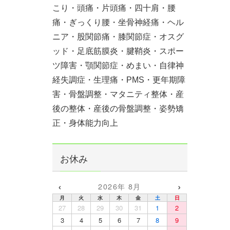
こり・頭痛・片頭痛・四十肩・腰
痛・ぎっくり腰・坐骨神経痛・ヘル
ニア・股関節痛・膝関節症・オスグ
ッド・足底筋膜炎・腱鞘炎・スポー
ツ障害・顎関節症・めまい・自律神
経失調症・生理痛・PMS・更年期障
害・骨盤調整・マタニティ整体・産
後の整体・産後の骨盤調整・姿勢矯
正・身体能力向上
お休み
‹
›
2026年 8月
月
火
水
木
金
土
日
27
28
29
30
31
1
2
3
4
5
6
7
8
9